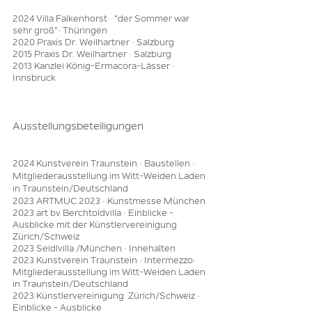
2024 Villa Falkenhorst· "der Sommer war
sehr groß"· Thüringen
2020 Praxis Dr. Weilhartner · Salzburg
2015 Praxis Dr. Weilhartner · Salzburg
2013 Kanzlei König-Ermacora-Lässer ·
Innsbruck
Ausstellungs
beteiligungen
2024
2
v
0
2024 Kunstverein Traunstein
· Baustellen ·
Mitgliederausstellung im Witt-Weiden Laden
in Traunstein/Deutschland
2
0
23 ARTMUC 2023 · Kunstm
esse München
2023 art bv Berchtoldvilla · Einblicke -
Ausblicke mit der Künstlervereinigung
Zürich/Schweiz
2023 Seidlvilla /München
· Innehalten
2023 Kunstverein Traunstein · Intermezzo·
Mitgliederausstellung im Witt-Weiden Laden
in Traunstein/Deutschland
2023 Künstlervereinigung Zürich
/Schweiz ·
Einblicke - Ausblicke