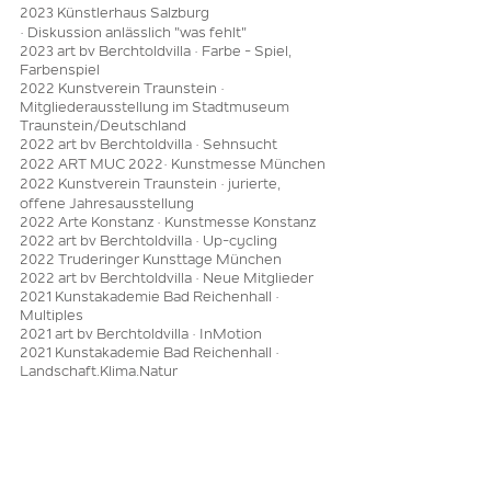
2023 Künstlerhaus Salzburg
·
Diskussion
anlässlich "was
fehlt"
2023 art bv Berchtoldvilla · Farbe - Spiel,
Farbenspiel
2022 Kunstverein Traunstein ·
Mitgliederausstellung im Stadtmuseum
Traunstein/Deutschland
2022 art bv Berchtoldvilla · Sehnsucht
2022 ART MUC 2022
·
Kunstmesse
München
2022 Kunstverein Traunstein · jurierte,
offene Jahresausstellung
2022 Arte Konstanz · Kunstmesse Konstanz
2022 art bv Berchtoldvilla · Up-cycling
2022 Truderinger Kunsttage München
2022 art bv Be
rchtoldvilla · Neue Mitglieder
2021 Kunstakademie Bad Reichenhall ·
Multiples
2021 art bv Berchtoldvilla · InMotion
2021 Kunstakademie Bad Reichenhall ·
Landschaft.Klima.Natur
Kuratorenschaft
2022
art bv Berchtoldvilla · was mich berührt